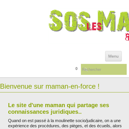
Menu
0
ACCUEIL
Bienvenue sur maman-en-force !
ACTUALITÉS & ARCHIVES
REFERENTIEL DES DEFAILLANCES INSTITUTIONNELLES
Le site d'une maman qui partage ses
QUELQUES CONSEILS ...
▼
connaissances juridiques..
Quand on est passé à la moulinette socio/judicaire, on a une
LIVRES/TÉMOIGNAGES
expérience des procédures, des pièges, et des écueils, alors