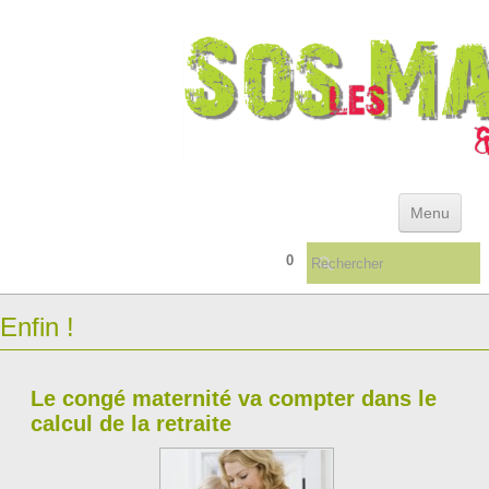
Menu
0
ACCUEIL
Enfin !
ACTUALITÉS & ARCHIVES
REFERENTIEL DES DEFAILLANCES INSTITUTIONNELLES
Le congé maternité va compter dans le
QUELQUES CONSEILS ...
▼
calcul de la retraite
LIVRES/TÉMOIGNAGES