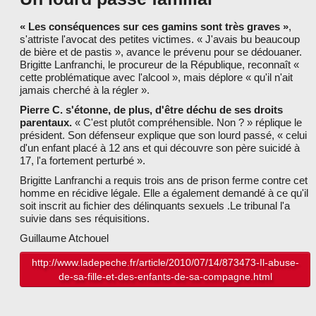
« Les conséquences sur ces gamins sont très graves »
,
s'attriste l'avocat des petites victimes. « J'avais bu beaucoup
de bière et de pastis », avance le prévenu pour se dédouaner.
Brigitte Lanfranchi, le procureur de la République, reconnaît «
cette problématique avec l'alcool », mais déplore « qu'il n'ait
jamais cherché à la régler ».
Pierre C. s'étonne, de plus, d'être déchu de ses droits
parentaux.
« C'est plutôt compréhensible. Non ? » réplique le
président. Son défenseur explique que son lourd passé, « celui
d'un enfant placé à 12 ans et qui découvre son père suicidé à
17, l'a fortement perturbé ».
Brigitte Lanfranchi a requis trois ans de prison ferme contre cet
homme en récidive légale. Elle a également demandé à ce qu'il
soit inscrit au fichier des délinquants sexuels .Le tribunal l'a
suivie dans ses réquisitions.
Guillaume Atchouel
http://www.ladepeche.fr/article/2010/07/14/873473-Il-abuse-
de-sa-fille-et-des-enfants-de-sa-compagne.html