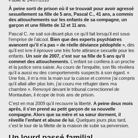
LES PARTENAIRES
À peine sorti de prison où il se trouvait pour avoir agressé
sexuellement sa fille de 5 ans, Pascal C., 41 ans, a commis
des attouchements sur les enfants de sa compagne, un
garçon et une fillette de 12 et 11 ans.
Pascal C. ne sait soi-disant plus ce qu'il fait lorsqu'il est sous
l'emprise de l'alcool.
Bien que des experts psychiatres
avancent qu'il n'a pas « de réelle déviance pédophile »
, dès
qu'il est ivre il éprouve une très forte attirance sexuelle pour les
enfants.
Un soir de 2007, c'est sur sa fille de 5 ans qu'il
commet des attouchements
. L'enfant se confiera à un proche
et la justice sera saisie. Au cours de l'enquête, son fils révélera
qu'il a aussi eu des comportements suspects à son égard. «
Une fois, il m'a mis la main sur la cuisse et comme j'ai compris
qu'il allait aller plus loin, j'ai couru me réfugier dans ma
chambre ». Renvoyé devant le tribunal correctionnel de
Montauban, il écope de trois ans de prison.
C'est en mai 2009 qu'il recouvre la liberté.
A peine deux mois
après, il s'en prend au petit garçon de sa nouvelle
compagne. Alors que sa mère et sa sœur dorment, il
réveille l'enfant et abuse de lui.
Quelques jours plus tard,
c'est le tour de la fillette de la maison de subir sa perversion.
Un lourd passé familial