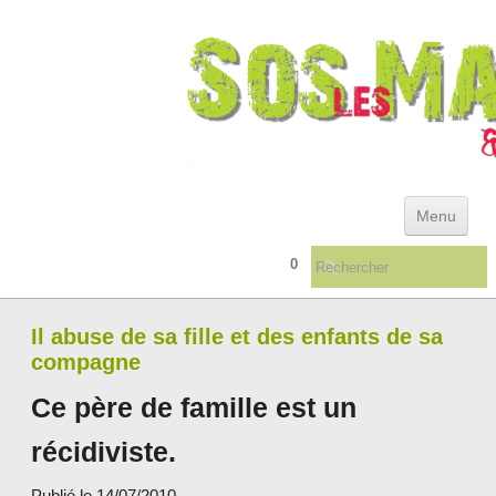
Menu
0
ACCUEIL
ACTUALITÉS & ARCHIVES
Il abuse de sa fille et des enfants de sa
compagne
REFERENTIEL DES DEFAILLANCES INSTITUTIONNELLES
Ce père de famille est un
QUELQUES CONSEILS ...
▼
récidiviste.
LIVRES/TÉMOIGNAGES
Publié le 14/07/2010