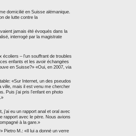
mme domicilié en Suisse alémanique.
n de lutte contre la
'avaient jamais été évoqués dans la
lisé, interrogé par la magistrate
écoliers – l'un souffrant de troubles
e ces enfants et les avoir échangées
rouve en Suisse?» «Oui, en 2007, via
table: «Sur Internet, un des pseudos
ville, mais il est venu me chercher
s. Puis j'ai pris l'enfant en photo
.»
, j'ai eu un rapport anal et oral avec
é ce rapport avec le père. Nous avions
compagné à la gare.»
» Pietro M.: «Il lui a donné un verre