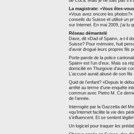
de Coca. Mais je ne sais pas s'il 
La magistrate: «Vous êtes-vous 
«Vous avez encore les photos?» Pie
conseils du Suisse et utilisé un 
sur Internet. En mai 2009, j'ai lu 
Réseau démantelé
Dave, dit «Dad of Spain», a-t-il 
Suisse? Pour mémoire, huit person
d'avoir drogué leurs propres fils
Porte-parole de la police cantonal
Spain» est l'un d'eux. Mais sa ré
domicilié en Thurgovie d'avoir co
L'accusé aurait abusé de son fils 
Quid de l'enfant? «Depuis le début
arrêté au terme d'une enquête inte
commun avec Pietro M. Ce dernier
de l'année.
Interrogée par la Gazzetta del Mez
«qu'Internet facilite la vie des péd
s'influencent. Et se sentent légiti
Un logiciel pour traquer les préda