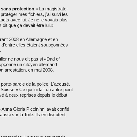
 sans protection.»
La magistrate:
otéger mes fichiers, j'ai suivi les
cts avec lui. Je ne le voyais plus
dit que ça devait être lui.»
urant 2008 en Allemagne et en
 d'entre elles étaient soupçonnées
.
ller ne nous dit pas si «Dad of
soupçonne un citoyen allemand
n arrestation, en mai 2008.
 porte-parole de la police. L'accusé,
uisse.» Ce qui lui fait un autre point
yé à deux reprises depuis le début
 Anna Gloria Piccininni avait confié
aussi sur la Toile. Ils en discutent,