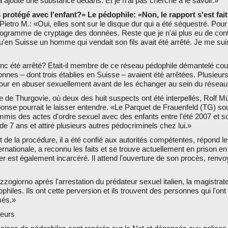
a ajouté une substance dedans. Et je n'ai pas cherché à le savoir.»
protégé avec l'enfant?» Le pédophile: «Non, le rapport s'est fait
tro M.: «Oui, elles sont sur le disque dur qui a été séquestré. Pour pr
programme de cryptage des données. Reste que je n'ai plus eu de conta
qu'en Suisse un homme qui vendait son fils avait été arrêté. Je me suis 
donc été arrêté? Etait-il membre de ce réseau pédophile démantelé co
nes – dont trois établies en Suisse – avaient été arrêtées. Plusieurs
 pour en abuser sexuellement avant de les échanger au sein du réseau
e de Thurgovie, où deux des huit suspects ont été interpellés, Rolf Mü
ponse pourrait le laisser entendre. «Le Parquet de Frauenfeld (TG) 
mmis des actes d'ordre sexuel avec des enfants entre l'été 2007 et so
de 7 ans et attiré plusieurs autres pédocriminels chez lui.»
 de la procédure, il a été confié aux autorités compétentes, répond le
rnationale, a reconnu les faits et se trouve actuellement en prison en S
 est également incarcéré. Il attend l'ouverture de son procès, renvo
zogiorno après l'arrestation du prédateur sexuel italien, la magistrate
ophiles. Ils ont cette perversion et ils trouvent des personnes qui l'ont 
més.»
teurs