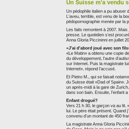
Un Suisse m'a vendu so
Un pédophile italien a pu abuser
L'aveu, terrible, est venu de la b
pédopornographie menée par la pol
Les faits remontent à 2007. Mais 
presse. Le quotidien s'est procuré
Anna Gloria Piccininni en juillet 2
«J'ai d'abord joué avec son fils
«Le Matin» a obtenu une copie de 
du développement, l'autre d'autism
sur Internet. Puis la magistrate
Internet», répond l'accusé.
Et Pietro M., qui se faisait nota
du Suisse était «Dad of Spain». J
un après-midi à la gare de Zurich. 
dans son bain. Ensuite, l'enfant a
Enfant drogué?
Vers 21 h 30, le garçon va au lit. 
lui. Le père était présent. Quand 
convenu d'un montant de 450 fran
La magistrate Anna Gloria Piccininn