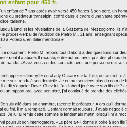
n enfant pour 450 fr.
 d'un enfant de 7 ans après avoir versé 450 francs à son père, un ho
ouche du prédateur transalpin, coffré dans le cadre d'une vaste opératio
ice italienne.
jusqu'à lundi et les révélations de la Gazzetta del Mezzogiorno, ils n
 le procès-verbal de l'audition de Pietro M., 31 ans, enseignant spécia
010 à Potenza, en Italie méridionale.
»
ce document. Pietro M. répond tout d'abord à des questions sur deux 
e – dont il a abusé. Il raconte, entre autres, avoir pris des photos d
 lui demande: «Avez-vous eu des contacts avec une personne qui se t
mment appeler «Jimmy2» ou «Lady Oscar» sur la Toile, de se mettre à 
e me suis rendu à son domicile. Je ne me souviens plus du nom de la 
Il a dit s'appeler Dave. Chez lui, j'ai d'abord joué avec son fils de 7 an
 eu un rapport oral avec son père, j'ai continué de prendre des clichés
«Je suis allé dans sa chambre, raconte le prédateur. Alors qu'il dormait
j'ai eu fini, il m'a remplacé. L'enfant dormait toujours. J'avais négoci
cs. Je lui ai remis cette somme le lendemain matin lorsqu'il m'a rac
i poursuit son interrogatoire. «Le père a-t-il donné à boire à son fils?